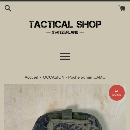
Passer
au
contenu
Menu
›
Accueil
OCCASION - Poche admin CAMO
En
solde