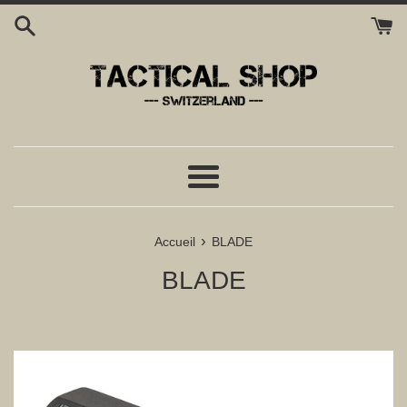
Passer
au
contenu
Menu
›
Accueil
BLADE
BLADE