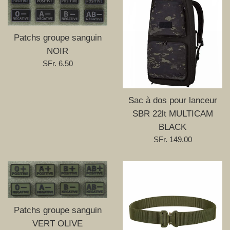
Patchs groupe sanguin
NOIR
Prix
SFr. 6.50
régulier
Sac à dos pour lanceur
SBR 22lt MULTICAM
BLACK
Prix
SFr. 149.00
régulier
Patchs groupe sanguin
VERT OLIVE