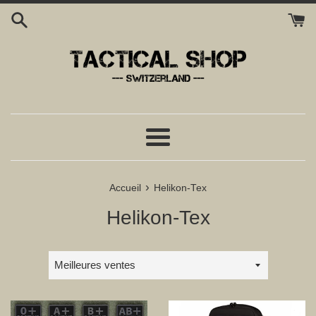
Passer
au
contenu
Menu
›
Accueil
Helikon-Tex
Helikon-Tex
Trier
par