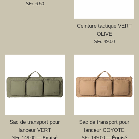
Prix
SFr. 6.50
régulier
Ceinture tactique VERT
OLIVE
Prix
SFr. 49.00
régulier
Sac de transport pour
Sac de transport pour
lanceur VERT
lanceur COYOTE
Prix
Prix
SFr. 149.00
—
Épuisé
SFr. 149.00
—
Épuisé