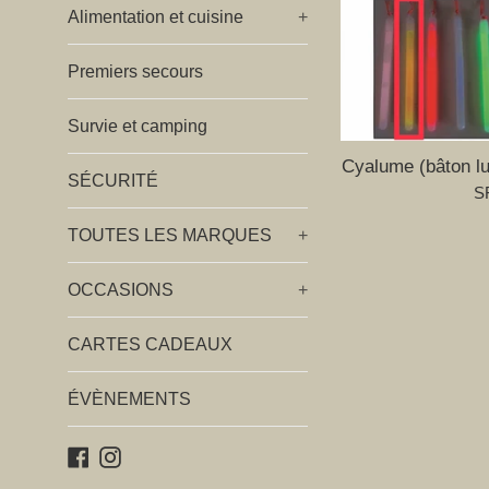
Alimentation et cuisine
+
Premiers secours
Survie et camping
Cyalume (bâton 
SÉCURITÉ
Pr
SF
ré
TOUTES LES MARQUES
+
OCCASIONS
+
CARTES CADEAUX
ÉVÈNEMENTS
Facebook
Instagram