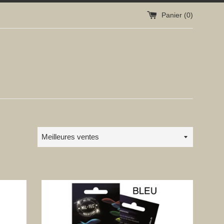
Panier (
0
)
Trier
par