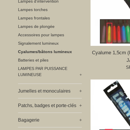
Lampes d'intervention
Lampes torches
Lampes frontales
Lampes de plongée
Accessoires pour lampes
Signalement lumineux
Cyalumes/bâtons lumineux
Cyalume 1,5cm (
J
Batteries et piles
Pr
SF
LAMPES PAR PUISSANCE
ré
LUMINEUSE
+
Jumelles et monoculaires
+
Patchs, badges et porte-clés
+
Bagagerie
+