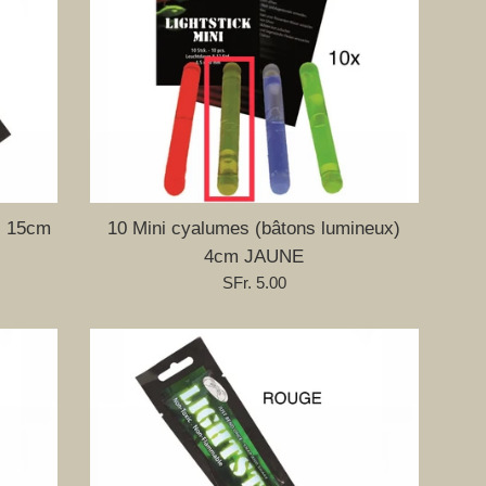
) 15cm
10 Mini cyalumes (bâtons lumineux)
4cm JAUNE
Prix
SFr. 5.00
régulier