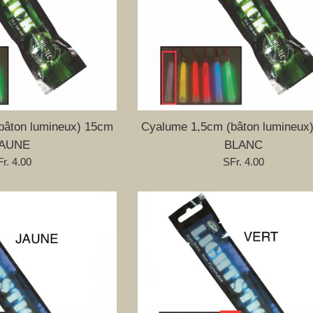
bâton lumineux) 15cm
Cyalume 1,5cm (bâton lumineux
AUNE
BLANC
ix
Prix
r. 4.00
SFr. 4.00
gulier
régulier