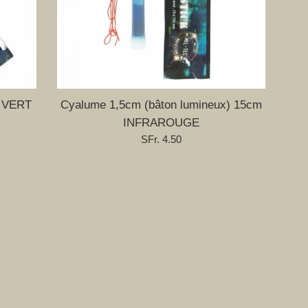
m VERT
Cyalume 1,5cm (bâton lumineux) 15cm
INFRAROUGE
Prix
SFr. 4.50
régulier