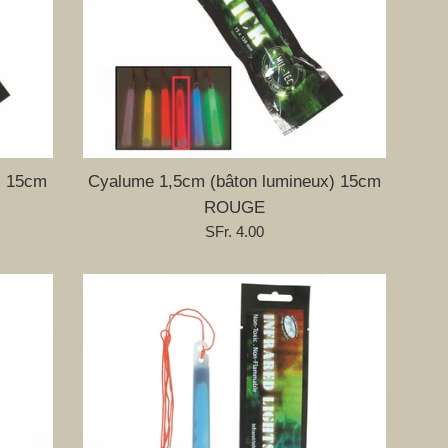
) 15cm
Cyalume 1,5cm (bâton lumineux) 15cm
ROUGE
Prix
SFr. 4.00
régulier