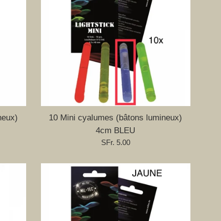
neux)
10 Mini cyalumes (bâtons lumineux)
4cm BLEU
Prix
SFr. 5.00
régulier