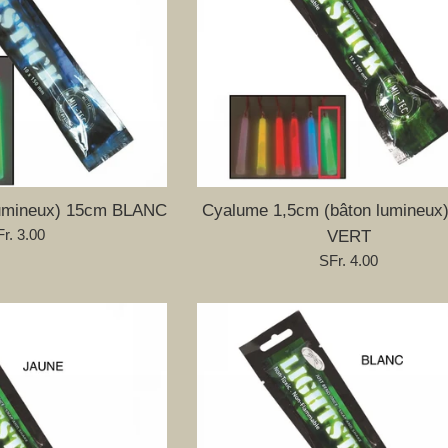
lumineux) 15cm BLANC
Cyalume 1,5cm (bâton lumineux
ix
r. 3.00
VERT
gulier
Prix
SFr. 4.00
régulier