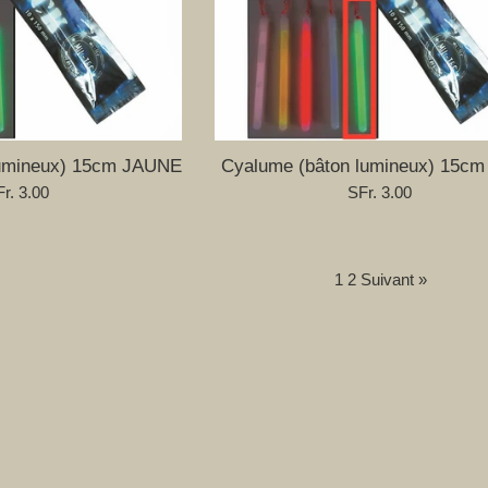
lumineux) 15cm JAUNE
Cyalume (bâton lumineux) 15c
ix
Prix
r. 3.00
SFr. 3.00
gulier
régulier
1
2
Suivant »