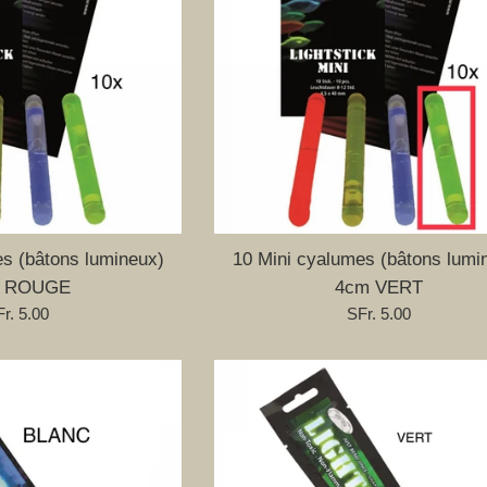
s (bâtons lumineux)
10 Mini cyalumes (bâtons lumi
 ROUGE
4cm VERT
ix
Prix
r. 5.00
SFr. 5.00
gulier
régulier