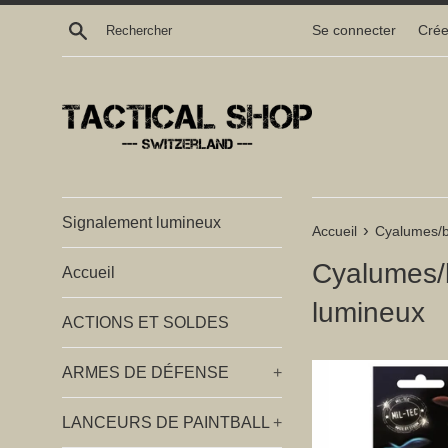
Passer
Recherche
Se connecter
Crée
au
contenu
Signalement lumineux
›
Accueil
Cyalumes/b
Cyalumes/
Accueil
lumineux
ACTIONS ET SOLDES
ARMES DE DÉFENSE
+
LANCEURS DE PAINTBALL
+