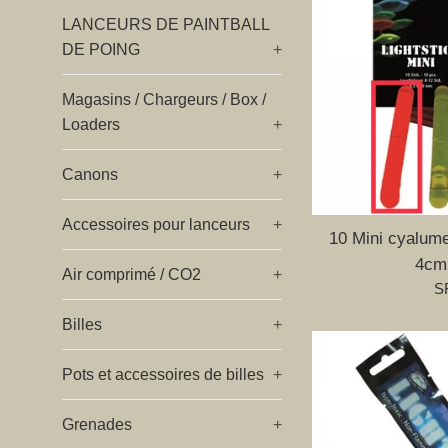
LANCEURS DE PAINTBALL
DE POING
+
Magasins / Chargeurs / Box /
Loaders
+
Canons
+
Accessoires pour lanceurs
+
10 Mini cyalume
4cm
Air comprimé / CO2
+
Pr
SF
ré
Billes
+
Pots et accessoires de billes
+
Grenades
+