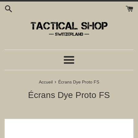
Passer
au
contenu
Menu
›
Accueil
Écrans Dye Proto FS
Écrans Dye Proto FS