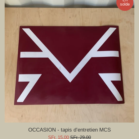
solde
OCCASION - tapis d’entretien MCS
Prix
Prix
SFr. 15.00
SFr. 29.00