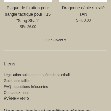
Plaque de fixation pour
Dragonne câble spiralé
sangle tactique pour T15
TAN
Prix
SFr. 9.00
"Sling Shaft"
régulier
Prix
SFr. 26.00
régulier
1
2
Suivant »
Liens
Législation suisse en matière de paintball
Guide des tailles
FAQ - questions fréquentes
Contactez-nous
ÉVÈNEMENTS
Mentions légales et conditions générales