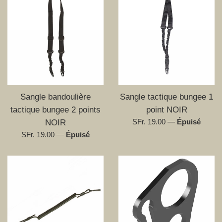
Sangle bandoulière
Sangle tactique bungee 1
tactique bungee 2 points
point NOIR
Prix
SFr. 19.00
—
Épuisé
NOIR
régulier
Prix
SFr. 19.00
—
Épuisé
régulier