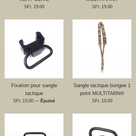
Prix
Prix
SFr. 19.00
SFr. 19.00
régulier
régulier
Fixation pour sangle
Sangle tactique bungee 1
tactique
point MULTITARN®
Prix
Prix
SFr. 19.00
—
Épuisé
SFr. 19.00
régulier
régulier