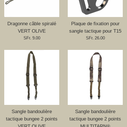
Dragonne câble spiralé
Plaque de fixation pour
VERT OLIVE
sangle tactique pour T15
Prix
Prix
SFr. 9.00
SFr. 26.00
régulier
régulier
Sangle bandoulière
Sangle bandoulière
tactique bungee 2 points
tactique bungee 2 points
VERT OLIVE
MULTITARN®