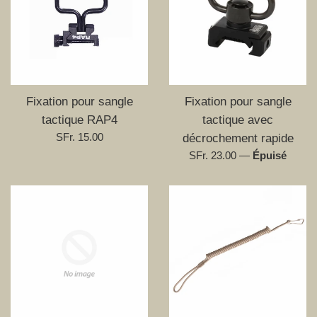
Fixation pour sangle
Fixation pour sangle
tactique RAP4
tactique avec
Prix
SFr. 15.00
décrochement rapide
régulier
Prix
SFr. 23.00
—
Épuisé
régulier