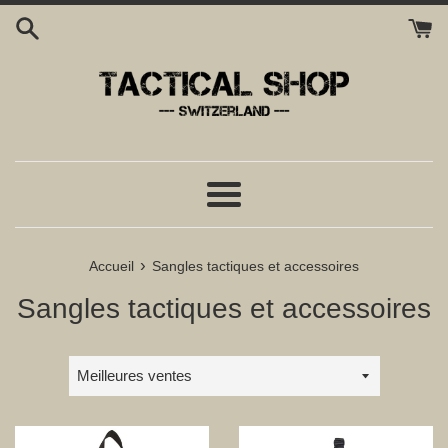
Passer
au
contenu
Menu
›
Accueil
Sangles tactiques et accessoires
Sangles tactiques et accessoires
Trier
par