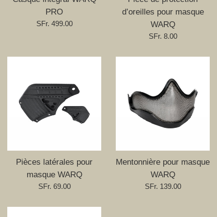
PRO
d’oreilles pour masque
Prix
SFr. 499.00
WARQ
régulier
Prix
SFr. 8.00
régulier
Pièces latérales pour
Mentonnière pour masque
masque WARQ
WARQ
Prix
Prix
SFr. 69.00
SFr. 139.00
régulier
régulier