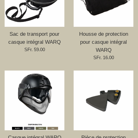
Sac de transport pour
Housse de protection
casque intégral WARQ
pour casque intégral
Prix
SFr. 59.00
WARQ
régulier
Prix
SFr. 16.00
régulier
Casque intégral WARQ
Pièce de protection