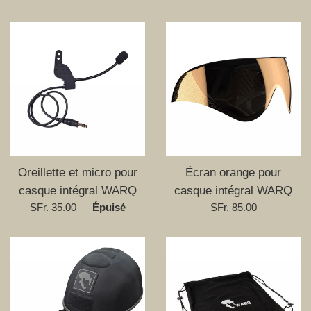
régulier
régulier
Oreillette et micro pour
Écran orange pour
casque intégral WARQ
casque intégral WARQ
Prix
Prix
SFr. 35.00
—
Épuisé
SFr. 85.00
régulier
régulier