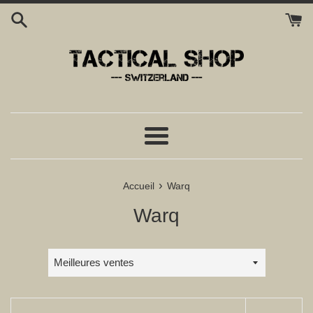
Passer
au
contenu
Menu
›
Accueil
Warq
Warq
Trier
par