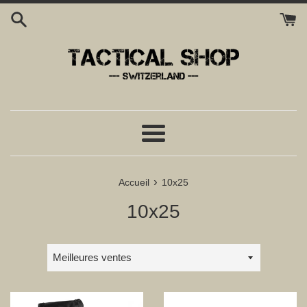
Passer
au
contenu
Menu
›
Accueil
10x25
10x25
Trier
par