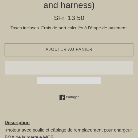
and harness)
Prix
SFr. 13.50
régulier
Taxes incluses.
Frais de port
calculés à l'étape de paiement.
AJOUTER AU PANIER
Partager sur Facebook
Partager
Description
-moteur avec poulie et câblage de remplacement pour chargeur
BOX de la marque MCS