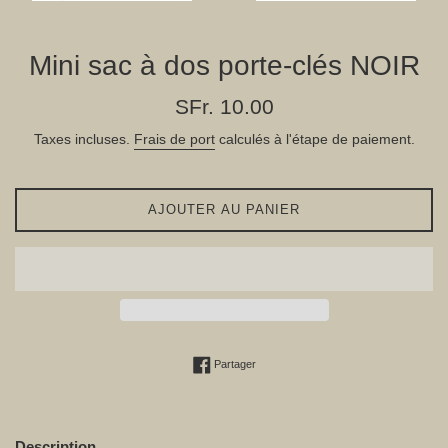
Mini sac à dos porte-clés NOIR
Prix
SFr. 10.00
régulier
Taxes incluses.
Frais de port
calculés à l'étape de paiement.
AJOUTER AU PANIER
Partager sur Facebook
Partager
Description