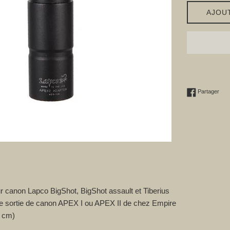
AJOU
Part
Partager
ur canon Lapco BigShot, BigShot assault et Tiberius
ne sortie de canon APEX I ou APEX II de chez Empire
3 cm)