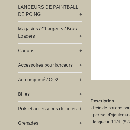
LANCEURS DE PAINTBALL
DE POING
+
Magasins / Chargeurs / Box /
Loaders
+
Canons
+
Accessoires pour lanceurs
+
Air comprimé / CO2
+
Billes
+
Description
- frein de bouche po
Pots et accessoires de billes
+
- permet d'ajouter u
- longueur 3 1/4" (8.
Grenades
+