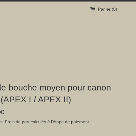
Panier (
0
)
 de bouche moyen pour canon
(APEX I / APEX II)
00
es.
Frais de port
calculés à l'étape de paiement.