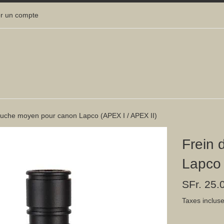
r un compte
ouche moyen pour canon Lapco (APEX I / APEX II)
Frein
Lapco 
Prix
SFr. 25.
régulier
Taxes inclus