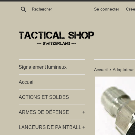
Passer
Recherche
Se connecter
Crée
au
contenu
Signalement lumineux
›
Accueil
Adaptateur 
Accueil
ACTIONS ET SOLDES
ARMES DE DÉFENSE
+
LANCEURS DE PAINTBALL
+