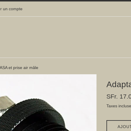
r un compte
ASA et prise air mâle
Adapta
Prix
SFr. 17.
régulier
Taxes inclus
AJOU