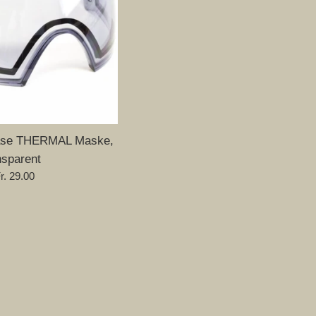
Base THERMAL Maske,
nsparent
rmaler
r. 29.00
eis