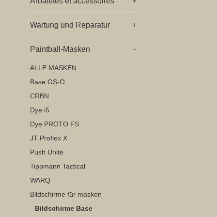
Arbalètes et accessoires
+
Wartung und Reparatur
+
Paintball-Masken
-
ALLE MASKEN
Base GS-O
CRBN
Dye i5
Dye PROTO FS
JT Proflex X
Push Unite
Tippmann Tactical
WARQ
Bildschirme für masken
-
Bildschirme Base