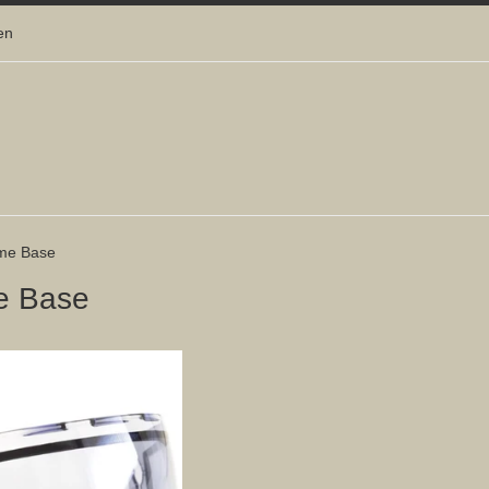
en
rme Base
me Base