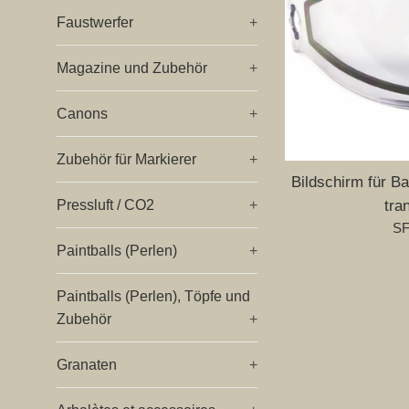
Faustwerfer
+
Magazine und Zubehör
+
Canons
+
Zubehör für Markierer
+
Bildschirm für 
Pressluft / CO2
+
tra
No
SF
Pr
Paintballs (Perlen)
+
Paintballs (Perlen), Töpfe und
Zubehör
+
Granaten
+