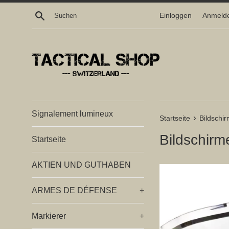
Direkt
Suchen
Einloggen
Anmeld
zum
Inhalt
Signalement lumineux
›
Startseite
Bildschi
Bildschir
Startseite
AKTIEN UND GUTHABEN
ARMES DE DÉFENSE
+
Markierer
+