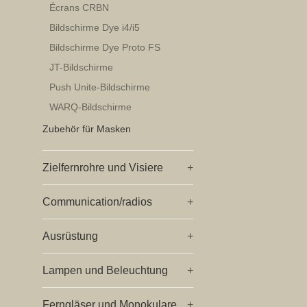
Écrans CRBN
Bildschirme Dye i4/i5
Bildschirme Dye Proto FS
JT-Bildschirme
Push Unite-Bildschirme
WARQ-Bildschirme
Zubehör für Masken
Zielfernrohre und Visiere
+
Communication/radios
+
Ausrüstung
+
Lampen und Beleuchtung
+
Ferngläser und Monokulare
+