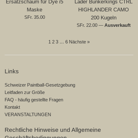
Ersatzschaum für Dye i5
Lader Bunkerkings CTRL
Maske
HIGHLANDER CAMO
Normaler
SFr. 35.00
200 Kugeln
Preis
Normaler
SFr. 22.00
—
Ausverkauft
Preis
1
2
3
…
6
Nächste »
Links
Schweizer Paintball-Gesetzgebung
Leitfaden zur Größe
FAQ - häufig gestellte Fragen
Kontakt
VERANSTALTUNGEN
Rechtliche Hinweise und Allgemeine
Geschäftsbedingungen