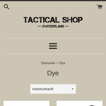
Direkt
zum
Inhalt
Menü
›
Startseite
Dye
Dye
Sortieren
nach