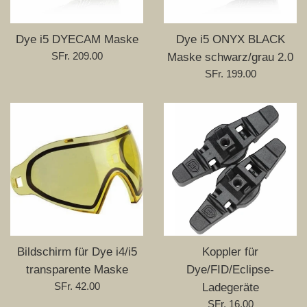
Dye i5 DYECAM Maske
Dye i5 ONYX BLACK
Normaler
SFr. 209.00
Maske schwarz/grau 2.0
Preis
Normaler
SFr. 199.00
Preis
Bildschirm für Dye i4/i5
Koppler für
transparente Maske
Dye/FID/Eclipse-
Normaler
SFr. 42.00
Ladegeräte
Preis
Normaler
SFr. 16.00