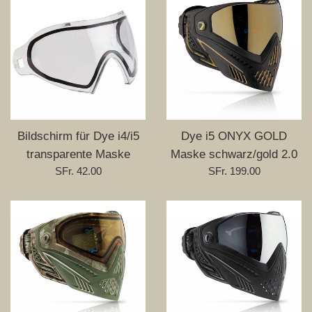
Bildschirm für Dye i4/i5
Dye i5 ONYX GOLD
transparente Maske
Maske schwarz/gold 2.0
Normaler
Normaler
SFr. 42.00
SFr. 199.00
Preis
Preis