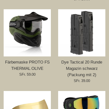
Preis
Färbemaske PROTO FS
Dye Tactical 20 Runde
THERMAL OLIVE
Magazin schwarz
Normaler
SFr. 59.00
(Packung mit 2)
Preis
Normaler
SFr. 39.00
Preis