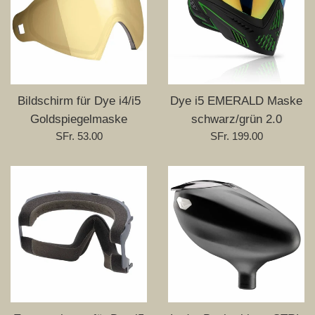
Bildschirm für Dye i4/i5
Dye i5 EMERALD Maske
Goldspiegelmaske
schwarz/grün 2.0
Normaler
Normaler
SFr. 53.00
SFr. 199.00
Preis
Preis