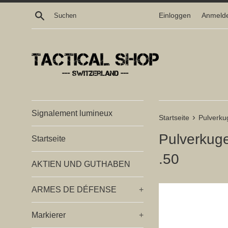
Direkt
Suchen
Einloggen
Anmeld
zum
Inhalt
Signalement lumineux
›
Startseite
Pulverkug
Pulverkuge
Startseite
.50
AKTIEN UND GUTHABEN
ARMES DE DÉFENSE
+
Markierer
+