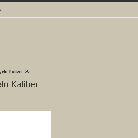
en
eln Kaliber .50
ln Kaliber