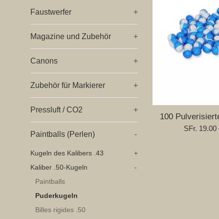
Faustwerfer
+
Magazine und Zubehör
+
Canons
+
Zubehör für Markierer
+
Pressluft / CO2
+
100 Pulverisiert
Normaler
SFr. 19.00
Paintballs (Perlen)
-
Preis
Kugeln des Kalibers .43
+
Kaliber .50-Kugeln
-
Paintballs
Puderkugeln
Billes rigides .50